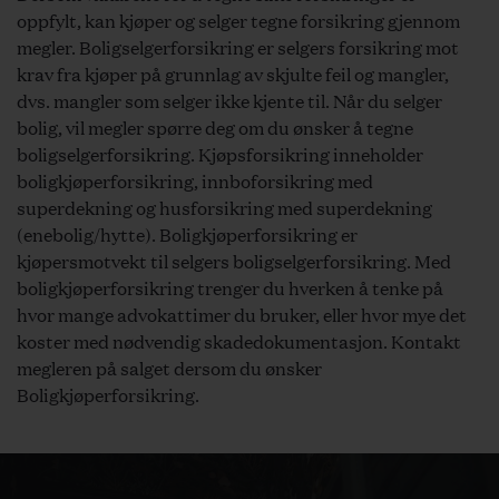
eller bekreftelse av budgivers identitet gjennom bruk av
oppfylt, kan kjøper og selger tegne forsikring gjennom
BankID. Vi fraråder alle å sende kopi av ID i e-post eller
megler. Boligselgerforsikring er selgers forsikring mot
sms. Den sikreste måten å inngi bud på er derfor
krav fra kjøper på grunnlag av skjulte feil og mangler,
gjennom «Trygg Budgivning». Innlogging skjer via
dvs. mangler som selger ikke kjente til. Når du selger
eiendommens nettannonse på www.privatmegleren.no,
bolig, vil megler spørre deg om du ønsker å tegne
hvor du vil finne en «Gi bud»-knapp. Budgiver
boligselgerforsikring. Kjøpsforsikring inneholder
legitimerer seg ved hjelp av BankID, og fyller ut alle
boligkjøperforsikring, innboforsikring med
detaljer. Når det første budet er lagt inn vil budgiver
superdekning og husforsikring med superdekning
motta en bekreftelse på SMS, som også kan benyttes til
(enebolig/hytte). Boligkjøperforsikring er
budforhøyelser. Hvis bud legges inn på annen måte enn
kjøpersmotvekt til selgers boligselgerforsikring. Med
gjennom «Trygg budgivning», må budgiver forsikre seg
boligkjøperforsikring trenger du hverken å tenke på
om at budet kommer frem til megler.
hvor mange advokattimer du bruker, eller hvor mye det
Budgivere oppfordres til å inngi bud med minst 30
koster med nødvendig skadedokumentasjon. Kontakt
minutters akseptfrist. Bud bør legges inn i god tid før
megleren på salget dersom du ønsker
konkurrerende buds akseptfrist utløper, for å sikre at
Boligkjøperforsikring.
megler får formidlet budet til selger innen fristen.
Budgiver må sørge for at klokke på enheten budet
sendes fra (PC, telefon, nettbrett eller lignende), viser