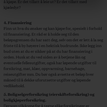
å kjøpe. Er det tillatt å leie ut? Er det tillatt med
har selger krav på forsinkelsesrenter. Ved vesentlig
kjæledyr?
forsinket betaling kan selger heve avtalen og
gjennomføre dekningssalg for kjøpers regning.
4. Finansiering
Det tas forbehold om at omkostninger som kjøper skal
Finn ut hva du ønsker og kan kjøpe for, spesielt i forhold
dekke, for eksempel tinglysingsgebyr og omkostninger i
til finansiering. Et råd er å holde seg til den
forbindelse med eierskifte i sameier og
beløpsgrensen du har satt deg, selv om det er lett å la seg
boligaksjeselskaper, kan øke i perioden fra
friste til å by høyere i en hektisk budrunde. Ikke legg inn
markedsføring av eiendommen og frem til overtagelse.
bud uten at du er sikker på at du har finansiering i
Budgivning
orden. Husk at du ved siden av å betjene lån og
Bud må inngis skriftlig og minst inneholde budgivers
eventuelle fellesutgifter, også har løpende utgifter til
navn og kontaktinformasjon, budets størrelse, frist for
forsikring, mat, klær, oppvarming, barnehage,
selger til å akseptere budet (akseptfrist),
reiseutgifter mm. Du bør også avsette et beløp hver
finansieringsplan samt eventuelle forbehold.
måned til å dekke uforutsette utgifter og løpende
Akseptfrist må settes til kl. 12.00 dagen etter siste
vedlikehold.
annonserte visning, eller senere. For at megler skal
5. Boligselgerforsikring (eierskifteforsikring) og
kunne formidle bud til selger og øvrige budgivere, må
boligkjøperforsikring.
megler få kopi av budgivers legitimasjon og signatur,
Dersom vilkårene for å tegne slike forsikringer er