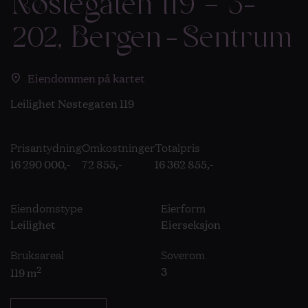
Nøstegaten 119 – 3-
202, Bergen-Sentrum
Eiendommen på kartet
Leilighet Nøstegaten 119
Prisantydning
Omkostninger
Totalpris
16 290 000,-
72 855,-
16 362 855,-
Eiendomstype
Eierform
Leilighet
Eierseksjon
Bruksareal
Soverom
2
3
119 m